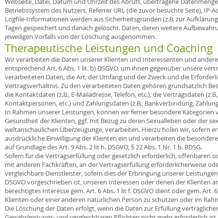
Webseite, Datei, Datum und Uhrzeit des Abrufs, übertragene Datenmenge,
Betriebssystem des Nutzers, Referrer URL (die zuvor besuchte Seite), IP-
Logfile-Informationen werden aus Sicherheitsgründen (z.B. zur Aufkläru
Tagen gespeichert und danach gelöscht. Daten, deren weitere Aufbewahrung
jeweiligen Vorfalls von der Löschung ausgenommen.
Therapeutische Leistungen und Coaching
Wir verarbeiten die Daten unserer Klienten und Interessenten und anderer 
entsprechend Art. 6 Abs. 1 lit. b) DSGVO, um ihnen gegenüber unsere vertr
verarbeiteten Daten, die Art, der Umfang und der Zweck und die Erforder
Vertragsverhältnis. Zu den verarbeiteten Daten gehören grundsätzlich Bes
die Kontaktdaten (z.B., E-Mailadresse, Telefon, etc.), die Vertragsdaten
Kontaktpersonen, etc.) und Zahlungsdaten (z.B., Bankverbindung, Zahlungsh
In Rahmen unserer Leistungen, können wir ferner besondere Kategorien 
Gesundheit der Klienten, ggf. mit Bezug zu deren Sexualleben oder der sex
weltanschaulichen Überzeugunge, verarbeiten. Hierzu holen wir, sofern erforder
ausdrückliche Einwilligung der Klienten ein und verarbeiten die besond
auf Grundlage des Art. 9 Abs. 2 lit h. DSGVO, § 22 Abs. 1 Nr. 1 b. BDSG.
Sofern für die Vertragserfüllung oder gesetzlich erforderlich, offenbare
mit anderen Fachkräften, an der Vertragserfüllung erforderlicherweise ode
vergleichbare Dienstleister, sofern dies der Erbringung unserer Leistungen ge
DSGVO vorgeschrieben ist, unseren Interessen oder denen der Klienten a
berechtigtes Interesse gem. Art. 6 Abs. 1 lit f. DSGVO dient oder gem. Art.
Klienten oder einer anderen natürlichen Person zu schützen oder im Rahmen 
Die Löschung der Daten erfolgt, wenn die Daten zur Erfüllung vertraglich
Gewährleistungs- und vergleichbaren Pflichten nicht mehr erforderlich ist,