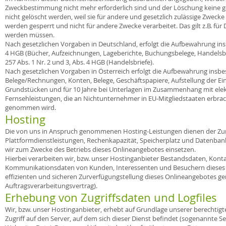
Zweckbestimmung nicht mehr erforderlich sind und der Löschung keine g
nicht gelöscht werden, weil sie für andere und gesetzlich zulässige Zwecke
werden gesperrt und nicht für andere Zwecke verarbeitet. Das gilt z.B. fü
werden müssen.
Nach gesetzlichen Vorgaben in Deutschland, erfolgt die Aufbewahrung insb
4 HGB (Bücher, Aufzeichnungen, Lageberichte, Buchungsbelege, Handelsbüc
257 Abs. 1 Nr. 2 und 3, Abs. 4 HGB (Handelsbriefe).
Nach gesetzlichen Vorgaben in Österreich erfolgt die Aufbewahrung insbe
Belege/Rechnungen, Konten, Belege, Geschäftspapiere, Aufstellung der E
Grundstücken und für 10 Jahre bei Unterlagen im Zusammenhang mit ele
Fernsehleistungen, die an Nichtunternehmer in EU-Mitgliedstaaten erbra
genommen wird.
Hosting
Die von uns in Anspruch genommenen Hosting-Leistungen dienen der Zurv
Plattformdienstleistungen, Rechenkapazität, Speicherplatz und Datenbank
wir zum Zwecke des Betriebs dieses Onlineangebotes einsetzen.
Hierbei verarbeiten wir, bzw. unser Hostinganbieter Bestandsdaten, Kon
Kommunikationsdaten von Kunden, Interessenten und Besuchern dieses O
effizienten und sicheren Zurverfügungstellung dieses Onlineangebotes gem. 
Auftragsverarbeitungsvertrag).
Erhebung von Zugriffsdaten und Logfiles
Wir, bzw. unser Hostinganbieter, erhebt auf Grundlage unserer berechtigten
Zugriff auf den Server, auf dem sich dieser Dienst befindet (sogenannte 