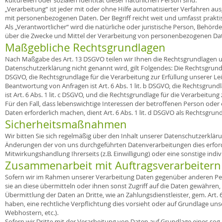
kulturellen oder sozialen Identität dieser natürlichen Person sind.
„Verarbeitung“ ist jeder mit oder ohne Hilfe automatisierter Verfahren
mit personenbezogenen Daten. Der Begriff reicht weit und umfasst prakt
Als „Verantwortlicher“ wird die natürliche oder juristische Person, Behörd
über die Zwecke und Mittel der Verarbeitung von personenbezogenen Dat
Maßgebliche Rechtsgrundlagen
Nach Maßgabe des Art. 13 DSGVO teilen wir Ihnen die Rechtsgrundlagen u
Datenschutzerklärung nicht genannt wird, gilt Folgendes: Die Rechtsgrundlage
DSGVO, die Rechtsgrundlage für die Verarbeitung zur Erfüllung unserer
Beantwortung von Anfragen ist Art. 6 Abs. 1 lit. b DSGVO, die Rechtsgrundl
ist Art. 6 Abs. 1 lit. c DSGVO, und die Rechtsgrundlage für die Verarbeitung
Für den Fall, dass lebenswichtige Interessen der betroffenen Person ode
Daten erforderlich machen, dient Art. 6 Abs. 1 lit. d DSGVO als Rechtsgrund
Sicherheitsmaßnahmen
Wir bitten Sie sich regelmäßig über den Inhalt unserer Datenschutzerklär
Änderungen der von uns durchgeführten Datenverarbeitungen dies erforde
Mitwirkungshandlung Ihrerseits (z.B. Einwilligung) oder eine sonstige indiv
Zusammenarbeit mit Auftragsverarbeitern
Sofern wir im Rahmen unserer Verarbeitung Daten gegenüber anderen Pe
sie an diese übermitteln oder ihnen sonst Zugriff auf die Daten gewähren, 
Übermittlung der Daten an Dritte, wie an Zahlungsdienstleister, gem. Art. 6 A
haben, eine rechtliche Verpflichtung dies vorsieht oder auf Grundlage uns
Webhostern, etc.).
Sofern wir Dritte mit der Verarbeitung von Daten auf Grundlage eines sog.