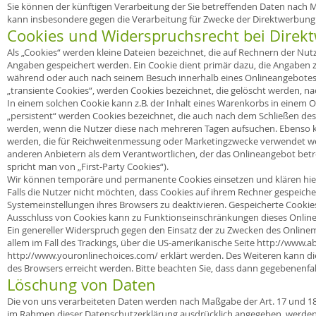
Sie können der künftigen Verarbeitung der Sie betreffenden Daten nach 
kann insbesondere gegen die Verarbeitung für Zwecke der Direktwerbung 
Cookies und Widerspruchsrecht bei Direk
Als „Cookies“ werden kleine Dateien bezeichnet, die auf Rechnern der Nu
Angaben gespeichert werden. Ein Cookie dient primär dazu, die Angaben z
während oder auch nach seinem Besuch innerhalb eines Onlineangebotes z
„transiente Cookies“, werden Cookies bezeichnet, die gelöscht werden, n
In einem solchen Cookie kann z.B. der Inhalt eines Warenkorbs in einem 
„persistent“ werden Cookies bezeichnet, die auch nach dem Schließen des 
werden, wenn die Nutzer diese nach mehreren Tagen aufsuchen. Ebenso k
werden, die für Reichweitenmessung oder Marketingzwecke verwendet wer
anderen Anbietern als dem Verantwortlichen, der das Onlineangebot betr
spricht man von „First-Party Cookies“).
Wir können temporäre und permanente Cookies einsetzen und klären hie
Falls die Nutzer nicht möchten, dass Cookies auf ihrem Rechner gespeich
Systemeinstellungen ihres Browsers zu deaktivieren. Gespeicherte Cooki
Ausschluss von Cookies kann zu Funktionseinschränkungen dieses Onlin
Ein genereller Widerspruch gegen den Einsatz der zu Zwecken des Onlinema
allem im Fall des Trackings, über die US-amerikanische Seite
http://www.ab
http://www.youronlinechoices.com/
erklärt werden. Des Weiteren kann di
des Browsers erreicht werden. Bitte beachten Sie, dass dann gegebenenfa
Löschung von Daten
Die von uns verarbeiteten Daten werden nach Maßgabe der Art. 17 und 18 
im Rahmen dieser Datenschutzerklärung ausdrücklich angegeben, werden di