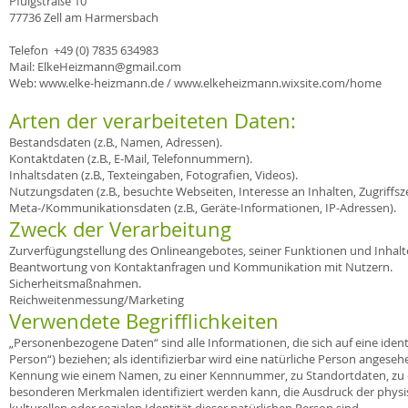
Pfulgstraße 10
77736 Zell am Harmersbach
Telefon +49 (0) 7835 634983
Mail:
ElkeHeizmann@gmail.com
Web
:
www.elke-heizmann.de
/
www.elkeheizmann.wixsite.com/home
Arten der verarbeiteten Daten:
Bestandsdaten (z.B., Namen, Adressen).
Kontaktdaten (z.B., E-Mail, Telefonnummern).
Inhaltsdaten (z.B., Texteingaben, Fotografien, Videos).
Nutzungsdaten (z.B., besuchte Webseiten, Interesse an Inhalten, Zugriffsze
Meta-/Kommunikationsdaten (z.B., Geräte-Informationen, IP-Adressen).
Zweck der Verarbeitung
Zurverfügungstellung des Onlineangebotes, seiner Funktionen und Inhalt
Beantwortung von Kontaktanfragen und Kommunikation mit Nutzern.
Sicherheitsmaßnahmen.
Reichweitenmessung/Marketing
Verwendete Begrifflichkeiten
„Personenbezogene Daten“ sind alle Informationen, die sich auf eine identi
Person“) beziehen; als identifizierbar wird eine natürliche Person angeseh
Kennung wie einem Namen, zu einer Kennnummer, zu Standortdaten, zu e
besonderen Merkmalen identifiziert werden kann, die Ausdruck der physisc